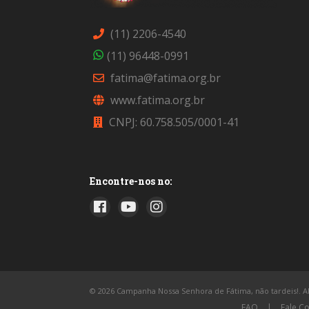
(11) 2206-4540
(11) 96448-0991
fatima@fatima.org.br
www.fatima.org.br
CNPJ: 60.758.505/0001-41
Encontre-nos no:
© 2026 Campanha Nossa Senhora de Fátima, não tardeis!. All
FAQ
|
Fale C