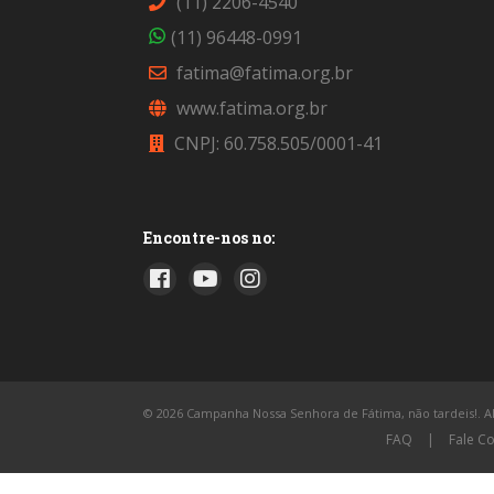
(11) 2206-4540
(11) 96448-0991
fatima@fatima.org.br
www.fatima.org.br
CNPJ: 60.758.505/0001-41
Encontre-nos no:
© 2026 Campanha Nossa Senhora de Fátima, não tardeis!. All
FAQ
|
Fale C