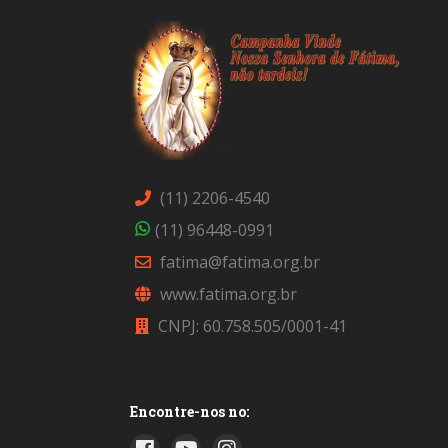
(11) 2206-4540
(11) 96448-0991
fatima@fatima.org.br
www.fatima.org.br
CNPJ: 60.758.505/0001-41
Encontre-nos no: