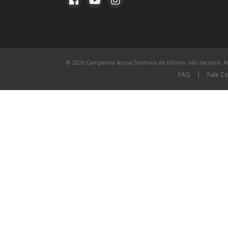
© 2026 Campanha Nossa Senhora de Fátima, não tardeis!. All
FAQ
|
Fale C