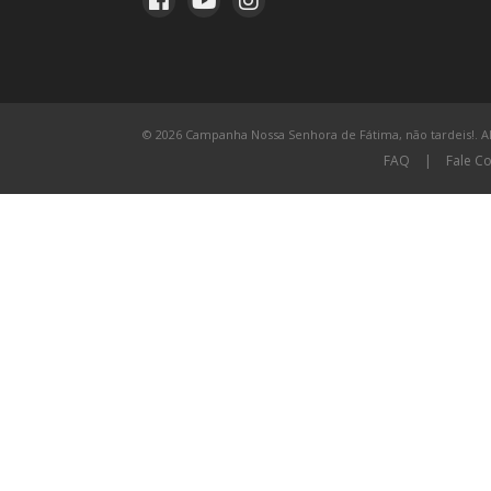
© 2026 Campanha Nossa Senhora de Fátima, não tardeis!. All
FAQ
|
Fale C