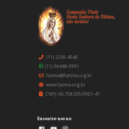
(11) 2206-4540
(11) 96448-0991
fatima@fatima.org.br
www.fatima.org.br
CNPJ: 60.758.505/0001-41
Encontre-nos no: