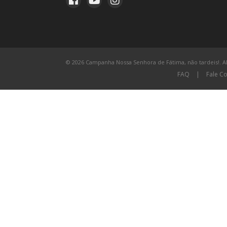
© 2026 Campanha Nossa Senhora de Fátima, não tardeis!. All
FAQ
|
Fale C