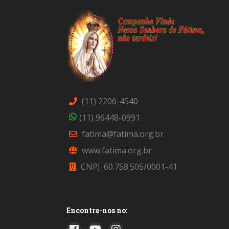
(11) 2206-4540
(11) 96448-0991
fatima@fatima.org.br
www.fatima.org.br
CNPJ: 60.758.505/0001-41
Encontre-nos no: