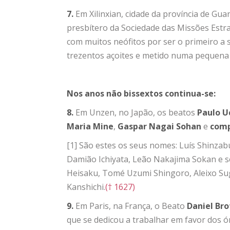
7.
Em Xilinxian, cidade da província de Gua
presbítero da Sociedade das Missões Estra
com muitos neófitos por ser o primeiro a s
trezentos açoites e metido numa pequena 
Nos anos não bissextos continua-se:
8.
Em Unzen, no Japão, os beatos
Paulo U
Maria Mine
,
Gaspar Nagai Sohan
e
comp
[1]
São estes os seus nomes: Luís Shinzabur
Damião Ichiyata, Leão Nakajima Sokan e se
Heisaku, Tomé Uzumi Shingoro, Aleixo S
Kanshichi.
(† 1627)
9.
Em Paris, na França, o Beato
Daniel Bro
que se dedicou a trabalhar em favor dos ó