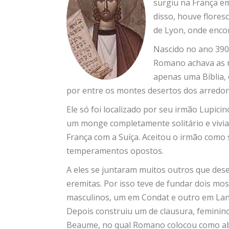
surgiu na França e
disso, houve flores
de Lyon, onde enc
Nascido no ano 390
Romano achava as r
apenas uma Bíblia, 
por entre os montes desertos dos arredore
Ele só foi localizado por seu irmão Lupic
um monge completamente solitário e vivi
França com a Suíça. Aceitou o irmão como
temperamentos opostos.
A eles se juntaram muitos outros que des
eremitas. Por isso teve de fundar dois mos
masculinos, um em Condat e outro em La
Depois construiu um de clausura, feminin
Beaume, no qual Romano colocou como a