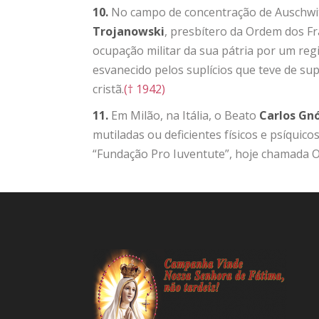
10.
No campo de concentração de Auschwitz
Trojanowski
, presbítero da Ordem dos F
ocupação militar da sua pátria por um regi
esvanecido pelos suplícios que teve de su
cristã.
(† 1942)
11.
Em Milão, na Itália, o Beato
Carlos Gn
mutiladas ou deficientes físicos e psíquic
“Fundação Pro Iuventute”, hoje chamada 