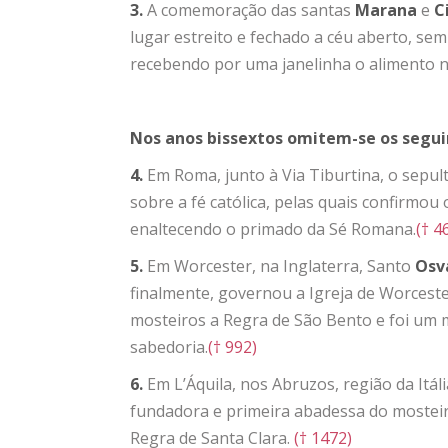
3.
A comemoração das santas
Marana
e
C
lugar estreito e fechado a céu aberto, s
recebendo por uma janelinha o alimento n
Nos anos bissextos omitem-se os segui
4.
Em Roma, junto à Via Tiburtina, o sepu
sobre a fé católica, pelas quais confirmou 
enaltecendo o primado da Sé Romana.
(† 4
5.
Em Worcester, na Inglaterra, Santo
Osv
finalmente, governou a Igreja de Worcester
mosteiros a Regra de São Bento e foi um m
sabedoria.
(† 992)
6.
Em L’Áquila, nos Abruzos, região da Itál
fundadora e primeira abadessa do mosteir
Regra de Santa Clara.
(† 1472)