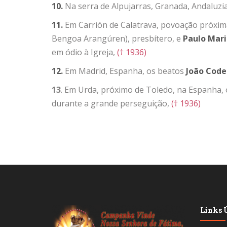
10.
Na serra de Alpujarras, Granada, Andaluzi
11.
Em Carrión de Calatrava, povoação próxim
Bengoa Arangúren), presbítero, e
Paulo
Mari
em ódio à Igreja,
(† 1936)
12.
Em Madrid, Espanha, os beatos
João Code
13
. Em Urda, próximo de Toledo, na Espanha,
durante a grande perseguição,
(† 1936)
Links Ú