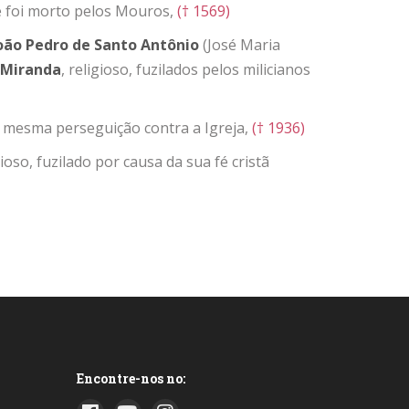
ue foi morto pelos Mouros,
(† 1569)
oão
Pedro de Santo
Antônio
(José Maria
Miranda
, religioso, fuzilados pelos milicianos
na mesma perseguição contra a Igreja,
(† 1936)
gioso, fuzilado por causa da sua fé cristã
Encontre-nos no: