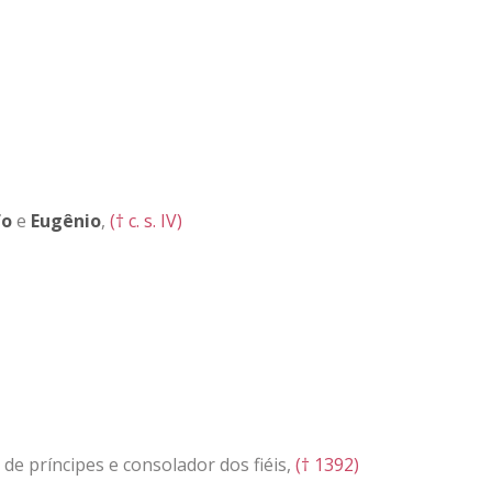
fo
e
Eugênio
,
(† c. s. IV)
 de príncipes e consolador dos fiéis,
(† 1392)