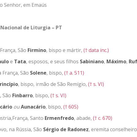
 do Senhor, em Emaús
 Nacional de Liturgia – PT
 França, São
Firmino
, bispo e mártir,
(† data inc.)
aulo
e
Tata
, esposos, e seus filhos
Sabiniano
,
Máximo
,
Ru
a França, São
Solene
, bispo,
(† a. 511)
rincípio
, bispo, irmão de São Remígio,
(† s. VI)
a, São
Finbarro
, bispo,
(† s. VI)
cário
ou
Aunacário
, bispo,
(† 605)
stria,França, Santo
Ermenfredo
, abade,
(† c. 670)
vo, na Rússia, São
Sérgio
de
Radonez
, eremita conselheiro