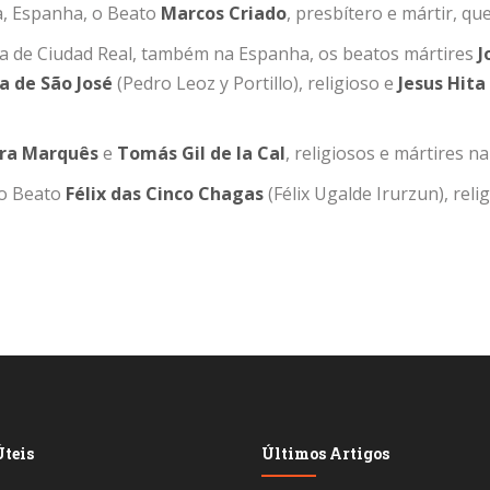
a, Espanha, o Beato
Marcos
Criado
, presbítero e mártir, q
a de Ciudad Real, também na Espanha, os beatos mártires
J
a de São José
(Pedro Leoz y Portillo), religioso e
Jesus
Hita
ra Marquês
e
Tomás Gil de la Cal
, religiosos e mártires 
 o Beato
Félix das Cinco Chagas
(Félix Ugalde Irurzun), reli
teis
Últimos Artigos