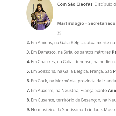
Com São Cleofas
, Discípulo
Martirológio – Secretariado
25
2.
Em Amiens, na Gália Bélgica, atualmente na
3.
Em Damasco, na Síria, os santos mártires
P
4.
Em Chartres, na Gália Lionense, na hodiern
5.
Em Soissons, na Gália Bélgica, França, São
P
6.
Em Cork, na Mormônia, província da Irland
7.
Em Auxerre, na Neustria, França, Santo
Ana
8.
Em Cusance, território de Besançon, na Neu
9.
No mosteiro da Santíssima Trindade, Mosco