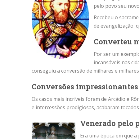
pelo povo seu novo
Recebeu o sacramen
de evangelização, 
Converteu m
Por ser um exemplo
incansáveis nas ci
conseguiu a conversão de milhares e milhares
Conversões impressionantes
Os casos mais incríveis foram de Arcádio e Rô
e intercessões prodigiosas, acabaram tocados 
Venerado pelo p
Era uma época em que a p