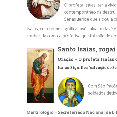
O profeta Isaías, teria viv
contemporâneo da destruiçã
Senaqueribe que sitiou a ci
Isaías, cujo nome significa Iavé salva ou Iavé
conhecida como a profetisa que foi mãe de doi
Santo Isaías, rogai
Oração – O profeta Isaías 
Isaías: Significa “salvação do S
Com São Pacôm
soldados detido
Martirológio – Secretariado Nacional de Li