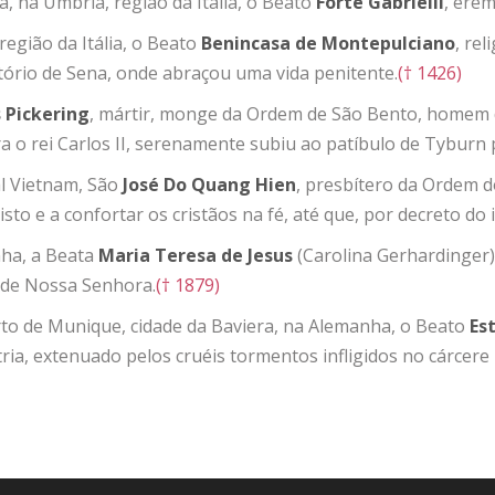
, na Úmbria, região da Itália, o Beato
Forte Gabriélli
, erem
região da Itália, o Beato
Benincasa
de Montepulciano
, re
tório de Sena, onde abraçou uma vida penitente.
(† 1426)
Pickering
, mártir, monge da Ordem de São Bento, homem de
a o rei Carlos II, serenamente subiu ao patíbulo de Tyburn 
l Vietnam, São
José Do Quang Hien
, presbítero da Ordem d
sto e a confortar os cristãos na fé, até que, por decreto do
nha, a Beata
Maria Teresa de Jesus
(Carolina Gerhardinger)
 de Nossa Senhora.
(† 1879)
to de Munique, cidade da Baviera, na Alemanha, o Beato
Es
tria, extenuado pelos cruéis tormentos infligidos no cárcere