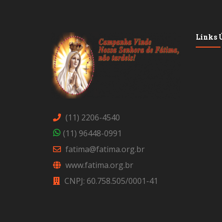
Links Ú
(11) 2206-4540
(11) 96448-0991
fatima@fatima.org.br
www.fatima.org.br
CNPJ: 60.758.505/0001-41