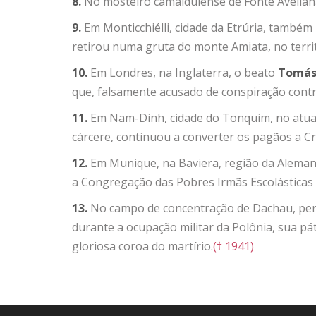
8.
No mosteiro camaldulense de Fonte Avellana
9.
Em Monticchiélli, cidade da Etrúria, também 
retirou numa gruta do monte Amiata, no terri
10.
Em Londres, na Inglaterra, o beato
Tomás 
que, falsamente acusado de conspiração contr
11.
Em Nam-Dinh, cidade do Tonquim, no atua
cárcere, continuou a converter os pagãos a Cri
12.
Em Munique, na Baviera, região da Alema
a Congregação das Pobres Irmãs Escolásticas
13.
No campo de concentração de Dachau, per
durante a ocupação militar da Polônia, sua pá
gloriosa coroa do martírio.
(† 1941)