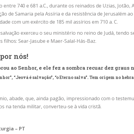
ido entre 740 e 681 a.C., durante os reinados de Uzias, Jotão,
o de Samaria pela Assíria e da resistência de Jerusalém ao
dade com um exército de 185 mil assírios em 710 a. C.
 é salvação exerceu o seu ministério no reino de Judá, tend
s filhos: Sear-Jasube e Maer-Salal-Hás-Baz.
 por nós!
orou ao Senhor, e ele fez a sombra recuar dez graus n
enhor”, “Jeová é salvação”, “o Eterno salva”. Tem origem no heb
io, abade, que, ainda pagão, impressionado com o testemun
s na tenda militar, converteu-se à vida cristã.
turgia – PT