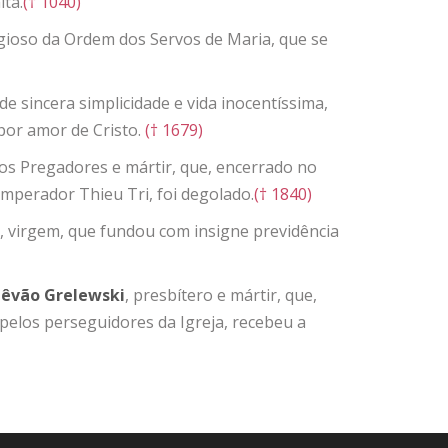
ita.
(† 1040)
ligioso da Ordem dos Servos de Maria, que se
 sincera simplicidade e vida inocentíssima,
por amor de Cristo.
(† 1679)
os Pregadores e mártir, que, encerrado no
 imperador Thieu Tri, foi degolado.
(† 1840)
, virgem, que fundou com insigne previdência
têvão Grelewski
, presbítero e mártir, que,
 pelos perseguidores da Igreja, recebeu a