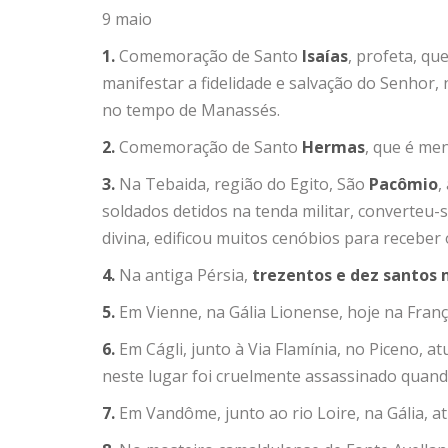
9 maio
1.
Comemoração de Santo
Isaías
, profeta, qu
manifestar a fidelidade e salvação do Senhor
no tempo de Manassés.
2.
Comemoração de Santo
Hermas
, que é me
3.
Na Tebaida, região do Egito, São
Pacômio
,
soldados detidos na tenda militar, converteu-
divina, edificou muitos cenóbios para recebe
4.
Na antiga Pérsia,
trezentos e dez santos 
5.
Em Vienne, na Gália Lionense, hoje na Fran
6.
Em Cágli, junto à Via Flamínia, no Piceno, a
neste lugar foi cruelmente assassinado quan
7.
Em Vandôme, junto ao rio Loire, na Gália, 