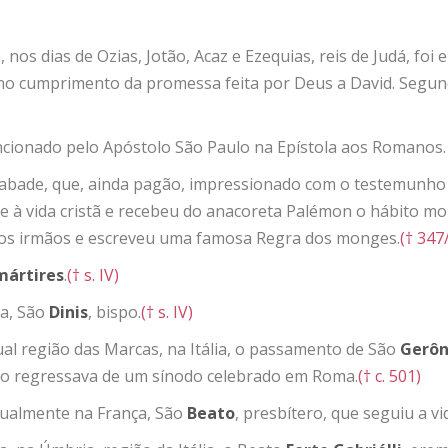
e, nos dias de Ozias, Jotão, Acaz e Ezequias, reis de Judá, foi
, no cumprimento da promessa feita por Deus a David. Segun
ncionado pelo Apóstolo São Paulo na Epístola aos Romanos.
 abade, que, ainda pagão, impressionado com o testemunho 
se à vida cristã e recebeu do anacoreta Palémon o hábito mo
r os irmãos e escreveu uma famosa Regra dos monges.
(† 347
mártires
.
(† s. IV)
ça, São
Dinis
, bispo.
(† s. IV)
tual região das Marcas, na Itália, o passamento de São
Gerôn
do regressava de um sínodo celebrado em Roma.
(† c. 501)
atualmente na França, São
Beato
, presbítero, que seguiu a vi