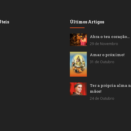
teis
Últimos Artigos
Abra o teu coração…
29 de Novembro
Amar o próximo!
31 de Outubro
Ter a própria alma n
mãos!
24 de Outubro