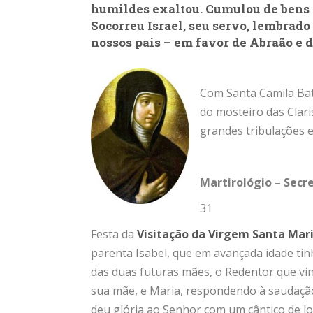
humildes exaltou. Cumulou de bens a
Socorreu Israel, seu servo, lembrad
nossos pais – em favor de Abraão e 
Com Santa Camila Bat
do mosteiro das Clar
grandes tribulações e
Martirológio – Secr
31
Festa da
Visitação da Virgem Santa Mar
parenta Isabel, que em avançada idade tin
das duas futuras mães, o Redentor que vi
sua mãe, e Maria, respondendo à saudação 
deu glória ao Senhor com um cântico de lou