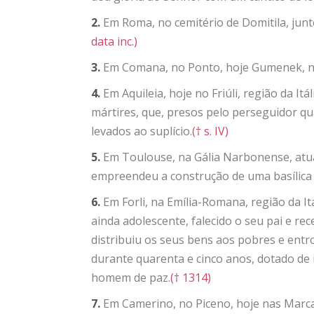
2.
Em Roma, no cemitério de Domitila, junt
data inc.)
3.
Em Comana, no Ponto, hoje Gumenek, n
4.
Em Aquileia, hoje no Friúli, região da Itá
mártires, que, presos pelo perseguidor q
levados ao suplício.
(† s. IV)
5.
Em Toulouse, na Gália Narbonense, atu
empreendeu a construção de uma basílica 
6.
Em Forli, na Emília-Romana, região da It
ainda adolescente, falecido o seu pai e re
distribuiu os seus bens aos pobres e en
durante quarenta e cinco anos, dotado de 
homem de paz.
(† 1314)
7.
Em Camerino, no Piceno, hoje nas Marcas