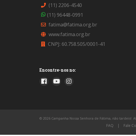
(11) 2206-4540
(11) 96448-0991
fatima@fatima.org.br
www.fatima.org.br
CNPJ: 60.758.505/0001-41
Encontre-nos no:
© 2026 Campanha Nossa Senhora de Fátima, não tardeis!. All
FAQ
|
Fale C