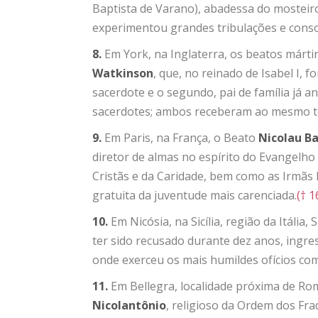
Baptista de Varano), abadessa do mosteiro
experimentou grandes tribulações e conso
8.
Em York, na Inglaterra, os beatos márti
Watkinson
, que, no reinado de Isabel I,
sacerdote e o segundo, pai de família já a
sacerdotes; ambos receberam ao mesmo te
9.
Em Paris, na França, o Beato
Nicolau Ba
diretor de almas no espírito do Evangelho 
Cristãs e da Caridade, bem como as Irmãs
gratuita da juventude mais carenciada.
(† 1
10.
Em Nicósia, na Sicília, região da Itália,
ter sido recusado durante dez anos, ing
onde exerceu os mais humildes ofícios com
11.
Em Bellegra, localidade próxima de Ro
Nicolant
ô
nio
, religioso da Ordem dos Fra