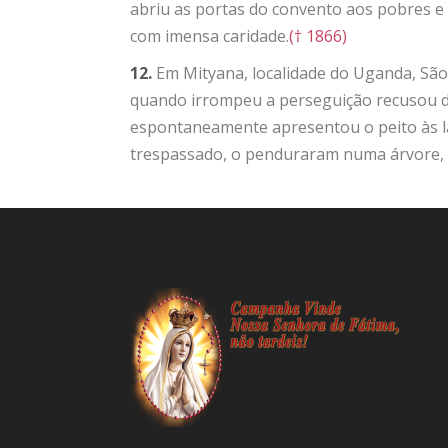
abriu as portas do convento aos pobres e
com imensa caridade.
(† 1866)
12.
Em Mityana, localidade do Uganda, Sã
quando irrompeu a perseguição recusou 
espontaneamente apresentou o peito às la
trespassado, o penduraram numa árvore, a