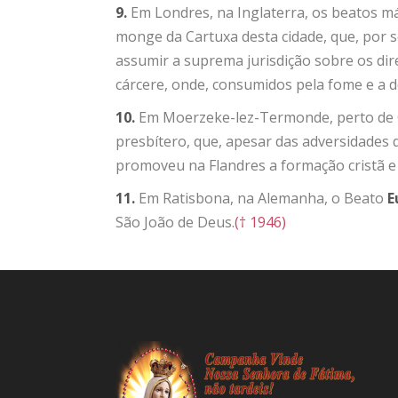
9.
Em Londres, na Inglaterra, os beatos m
monge da Cartuxa desta cidade, que, por s
assumir a suprema jurisdição sobre os dir
cárcere, onde, consumidos pela fome e a 
10.
Em Moerzeke-lez-Termonde, perto de G
presbítero, que, apesar das adversidades 
promoveu na Flandres a formação cristã e o
11.
Em Ratisbona, na Alemanha, o Beato
E
São João de Deus.
(† 1946)