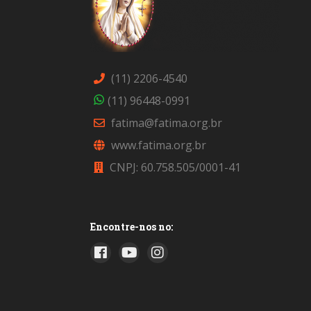
(11) 2206-4540
(11) 96448-0991
fatima@fatima.org.br
www.fatima.org.br
CNPJ: 60.758.505/0001-41
Encontre-nos no: