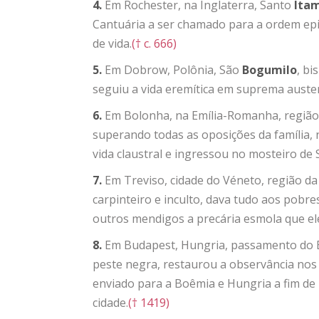
4.
Em Rochester, na Inglaterra, Santo
Ita
Cantuária a ser chamado para a ordem epi
de vida.
(† c. 666)
5.
Em Dobrow, Polônia, São
Bogumilo
, bi
seguiu a vida eremítica em suprema auste
6.
Em Bolonha, na Emília-Romanha, região 
superando todas as oposições da família,
vida claustral e ingressou no mosteiro de 
7.
Em Treviso, cidade do Véneto, região da 
carpinteiro e inculto, dava tudo aos pobres
outros mendigos a precária esmola que el
8.
Em Budapest, Hungria, passamento do
peste negra, restaurou a observância nos
enviado para a Boêmia e Hungria a fim d
cidade.
(† 1419)