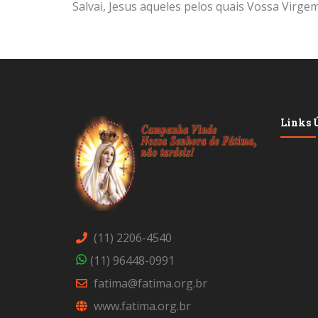
Salvai, Jesus aqueles pelos quais Vossa Virgem
Links Ú
(11) 2206-4540
(11) 96448-0991
fatima@fatima.org.br
www.fatima.org.br