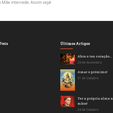
 Mãe intercede. Assim seja!
teis
Últimos Artigos
Abra o teu coração…
29 de Novembro
Amar o próximo!
31 de Outubro
Ter a própria alma n
mãos!
24 de Outubro