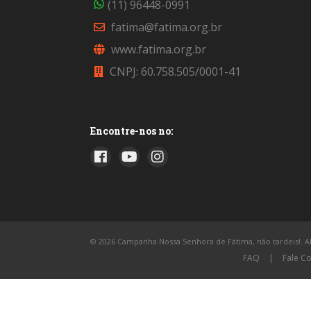
(11) 96448-0991
fatima@fatima.org.br
www.fatima.org.br
CNPJ: 60.758.505/0001-41
Encontre-nos no:
© 2026 Campanha Nossa Senhora de Fátima, não tardeis!. All
FAQ
|
Fale C