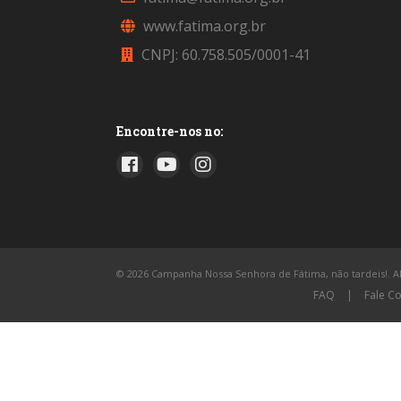
www.fatima.org.br
CNPJ: 60.758.505/0001-41
Encontre-nos no:
© 2026 Campanha Nossa Senhora de Fátima, não tardeis!. All
FAQ
|
Fale C