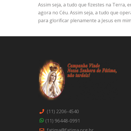
Assim seja, a tudo que fizestes na Terra, e
agora no Céu. Assim seja, a tudo que opera
para glorificar plenamente a Jesus em mi
(11) 2206-4540
(11) 96448-0991
fatima@fatima.org.br