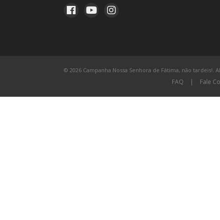
© 2026 Campanha Nossa Senhora de Fátima, não tardeis!. All
FAQ
|
Fale C