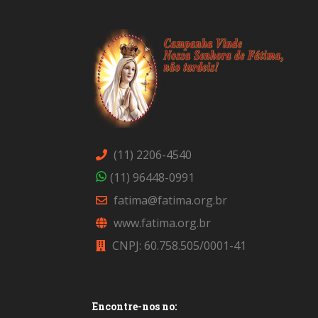
(11) 2206-4540
(11) 96448-0991
fatima@fatima.org.br
www.fatima.org.br
CNPJ: 60.758.505/0001-41
Encontre-nos no: