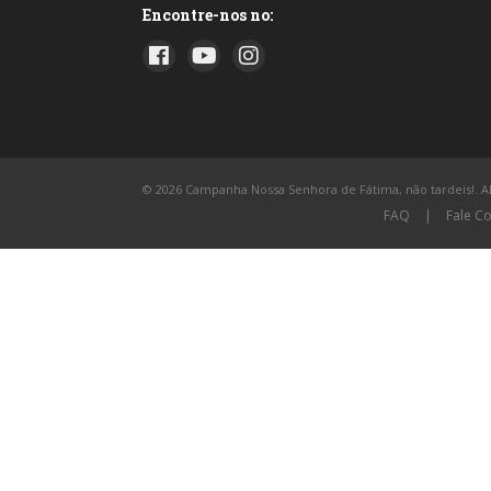
Encontre-nos no:
© 2026 Campanha Nossa Senhora de Fátima, não tardeis!. All
FAQ
|
Fale C