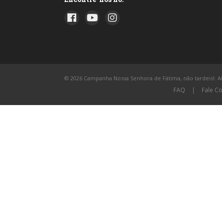
© 2026 Campanha Nossa Senhora de Fátima, não tardeis!. All
FAQ
|
Fale C