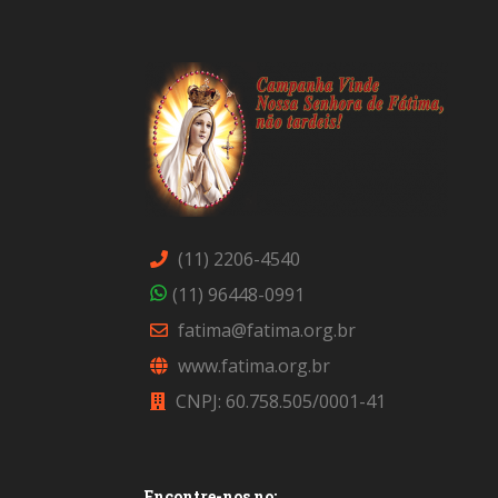
(11) 2206-4540
(11) 96448-0991
fatima@fatima.org.br
www.fatima.org.br
CNPJ: 60.758.505/0001-41
Encontre-nos no: