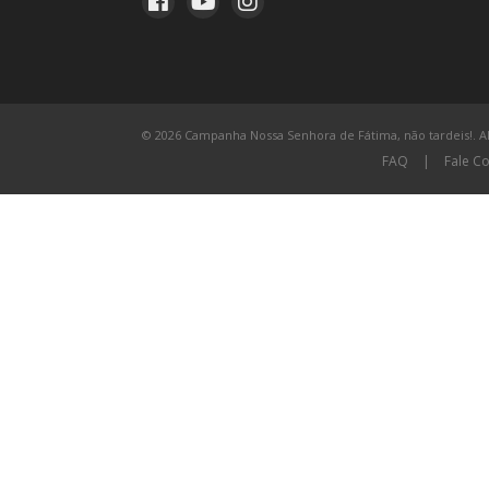
© 2026 Campanha Nossa Senhora de Fátima, não tardeis!. All
FAQ
|
Fale C