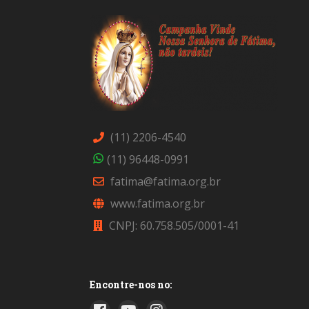
(11) 2206-4540
(11) 96448-0991
fatima@fatima.org.br
www.fatima.org.br
CNPJ: 60.758.505/0001-41
Encontre-nos no: