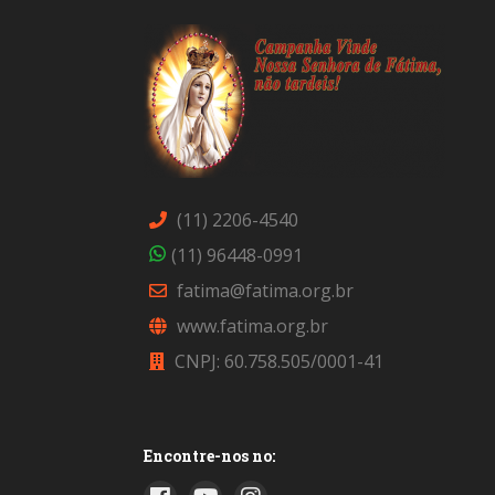
(11) 2206-4540
(11) 96448-0991
fatima@fatima.org.br
www.fatima.org.br
CNPJ: 60.758.505/0001-41
Encontre-nos no: