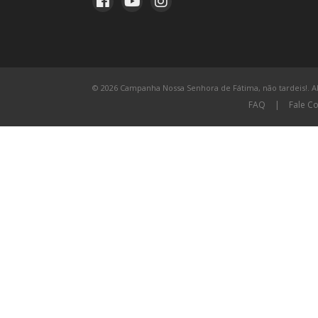
© 2026 Campanha Nossa Senhora de Fátima, não tardeis!. All
FAQ
|
Fale C