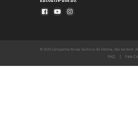
Encontre-nos no:
© 2026 Campanha Nossa Senhora de Fátima, não tardeis!. All
FAQ
|
Fale C