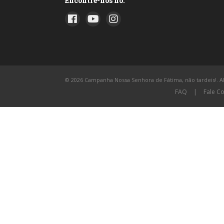
Encontre-nos no:
© 2026 Campanha Nossa Senhora de Fátima, não tardeis!. All
FAQ
|
Fale C