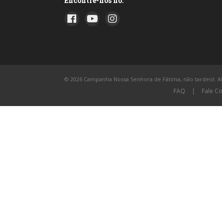
Encontre-nos no:
© 2026 Campanha Nossa Senhora de Fátima, não tardeis!. All
FAQ
|
Fale C