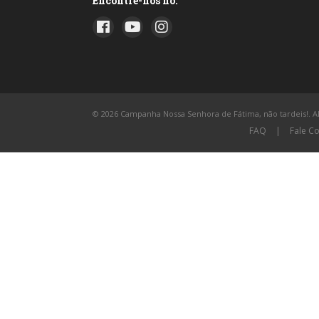
Encontre-nos no:
© 2026 Campanha Nossa Senhora de Fátima, não tardeis!. All
FAQ
|
Fale C