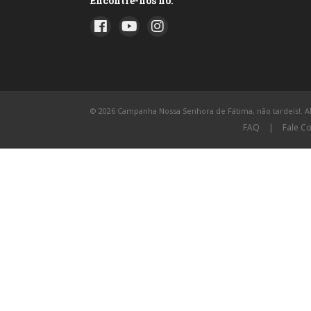
Encontre-nos no:
© 2026 Campanha Nossa Senhora de Fátima, não tardeis!. All
FAQ
|
Fale C