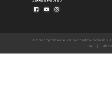
Encontre-nos no:
© 2026 Campanha Nossa Senhora de Fátima, não tardeis!. All
FAQ
|
Fale C