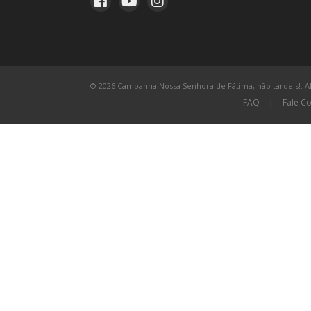
© 2026 Campanha Nossa Senhora de Fátima, não tardeis!. All
FAQ
|
Fale C