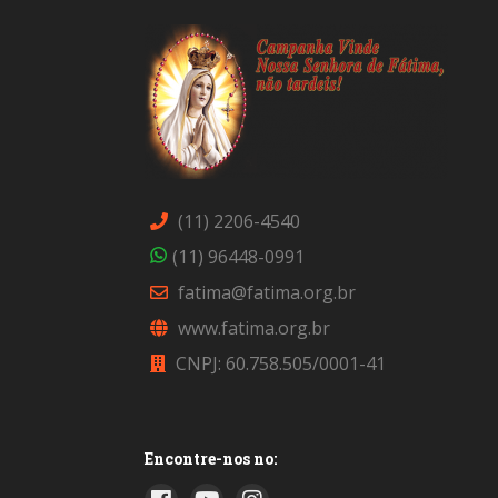
(11) 2206-4540
(11) 96448-0991
fatima@fatima.org.br
www.fatima.org.br
CNPJ: 60.758.505/0001-41
Encontre-nos no: