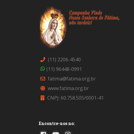
(11) 2206-4540
(11) 96448-0991
fatima@fatima.org.br
www.fatima.org.br
CNPJ: 60.758.505/0001-41
Encontre-nos no: