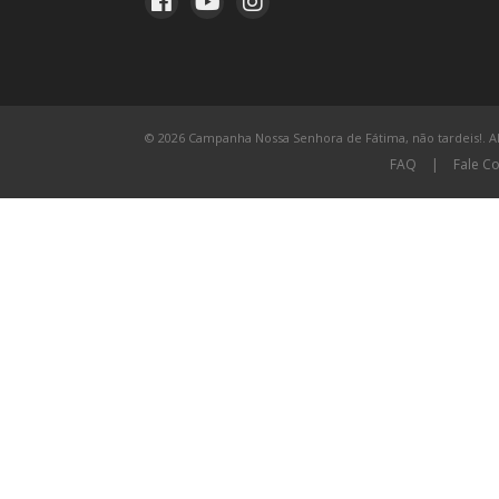
© 2026 Campanha Nossa Senhora de Fátima, não tardeis!. All
FAQ
|
Fale C