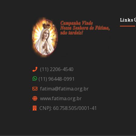
Links Ú
(11) 2206-4540
(11) 96448-0991
fatima@fatima.org.br
www.fatima.org.br
CNPJ: 60.758.505/0001-41