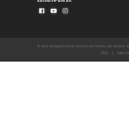
Encontre-nos no:
© 2026 Campanha Nossa Senhora de Fátima, não tardeis!. All
FAQ
|
Fale C