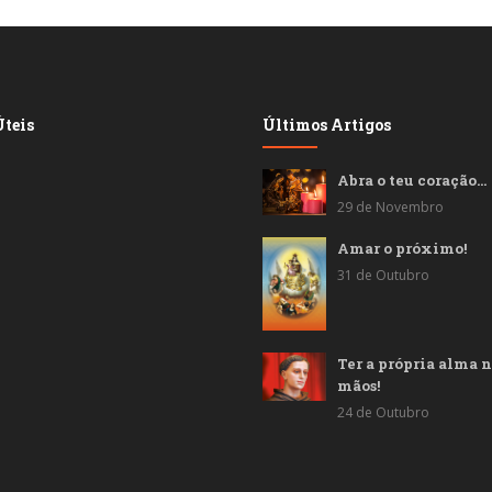
teis
Últimos Artigos
Abra o teu coração…
29 de Novembro
Amar o próximo!
31 de Outubro
Ter a própria alma n
mãos!
24 de Outubro