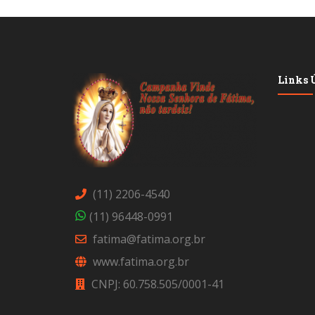
Links Ú
(11) 2206-4540
(11) 96448-0991
fatima@fatima.org.br
www.fatima.org.br
CNPJ: 60.758.505/0001-41