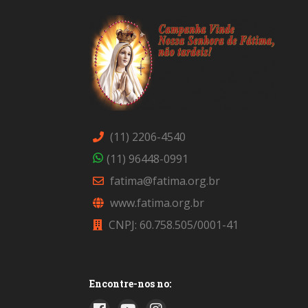
(11) 2206-4540
(11) 96448-0991
fatima@fatima.org.br
www.fatima.org.br
CNPJ: 60.758.505/0001-41
Encontre-nos no: