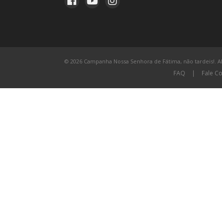
© 2026 Campanha Nossa Senhora de Fátima, não tardeis!. All
FAQ
|
Fale C