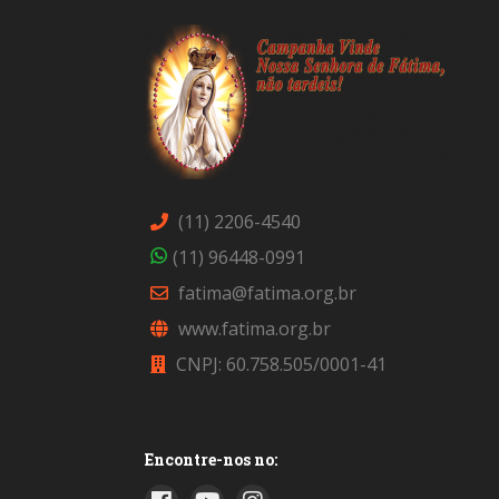
(11) 2206-4540
(11) 96448-0991
fatima@fatima.org.br
www.fatima.org.br
CNPJ: 60.758.505/0001-41
Encontre-nos no: