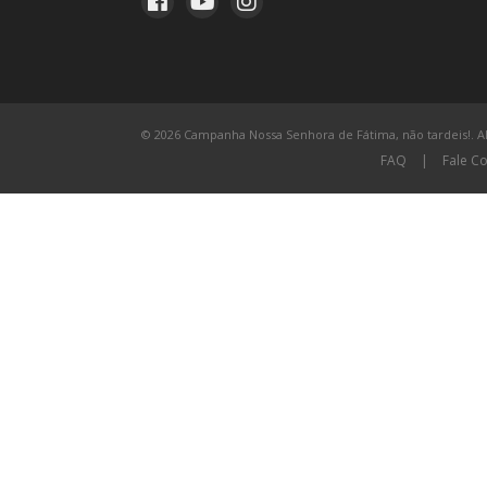
© 2026 Campanha Nossa Senhora de Fátima, não tardeis!. All
FAQ
|
Fale C