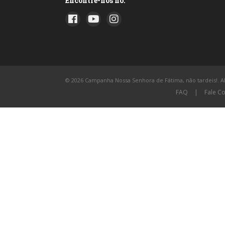
Encontre-nos no:
© 2026 Campanha Nossa Senhora de Fátima, não tardeis!. All
FAQ
|
Fale C