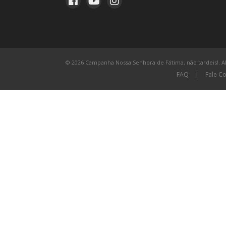
© 2026 Campanha Nossa Senhora de Fátima, não tardeis!. All
FAQ
|
Fale C