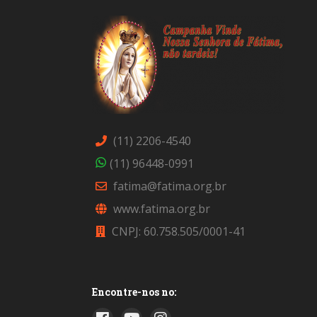
(11) 2206-4540
(11) 96448-0991
fatima@fatima.org.br
www.fatima.org.br
CNPJ: 60.758.505/0001-41
Encontre-nos no: