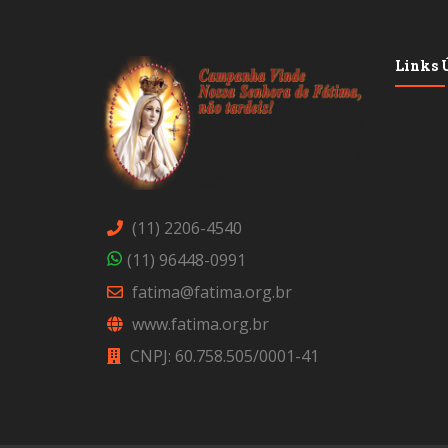
Links Ú
(11) 2206-4540
(11) 96448-0991
fatima@fatima.org.br
www.fatima.org.br
CNPJ: 60.758.505/0001-41