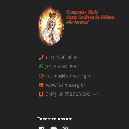
(11) 2206-4540
(11) 96448-0991
fatima@fatima.org.br
www.fatima.org.br
CNPJ: 60.758.505/0001-41
Encontre-nos no: