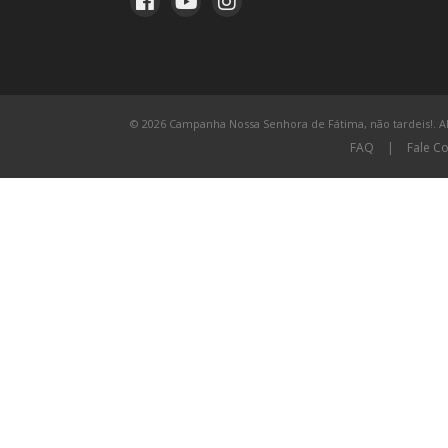
© 2026 Campanha Nossa Senhora de Fátima, não tardeis!. All
FAQ
|
Fale C