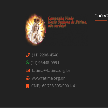
Links Ú
(11) 2206-4540
(11) 96448-0991
fatima@fatima.org.br
www.fatima.org.br
CNPJ: 60.758.505/0001-41