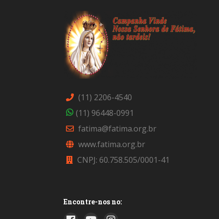
(11) 2206-4540
(11) 96448-0991
fatima@fatima.org.br
www.fatima.org.br
CNPJ: 60.758.505/0001-41
Encontre-nos no: