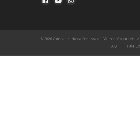
© 2026 Campanha Nossa Senhora de Fátima, não tardeis!. All
FAQ
|
Fale C