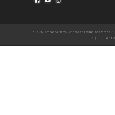
© 2026 Campanha Nossa Senhora de Fátima, não tardeis!. All
FAQ
|
Fale C