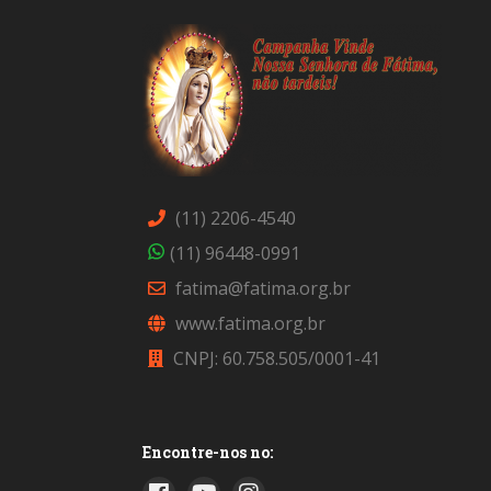
(11) 2206-4540
(11) 96448-0991
fatima@fatima.org.br
www.fatima.org.br
CNPJ: 60.758.505/0001-41
Encontre-nos no: