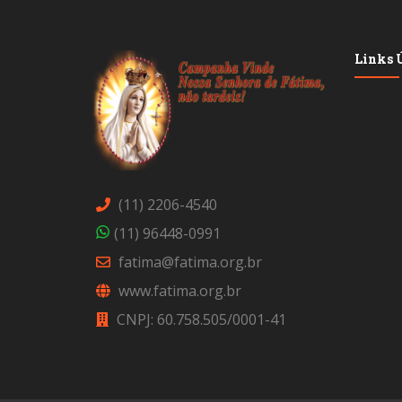
Links Ú
(11) 2206-4540
(11) 96448-0991
fatima@fatima.org.br
www.fatima.org.br
CNPJ: 60.758.505/0001-41