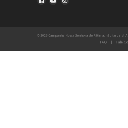
© 2026 Campanha Nossa Senhora de Fátima, não tardeis!. All
FAQ
|
Fale C