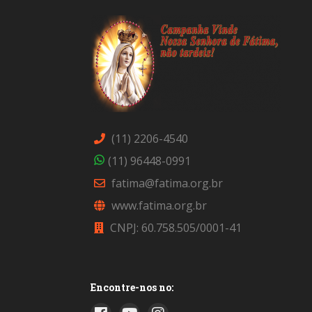
(11) 2206-4540
(11) 96448-0991
fatima@fatima.org.br
www.fatima.org.br
CNPJ: 60.758.505/0001-41
Encontre-nos no: