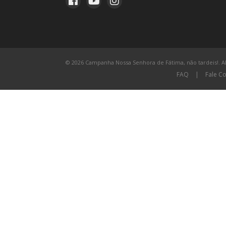
© 2026 Campanha Nossa Senhora de Fátima, não tardeis!. All
FAQ
|
Fale C