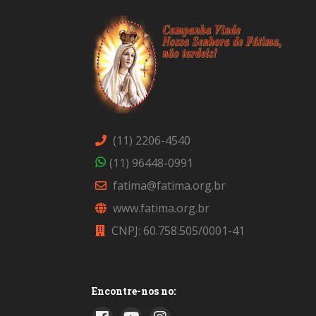
(11) 2206-4540
(11) 96448-0991
fatima@fatima.org.br
www.fatima.org.br
CNPJ: 60.758.505/0001-41
Encontre-nos no: