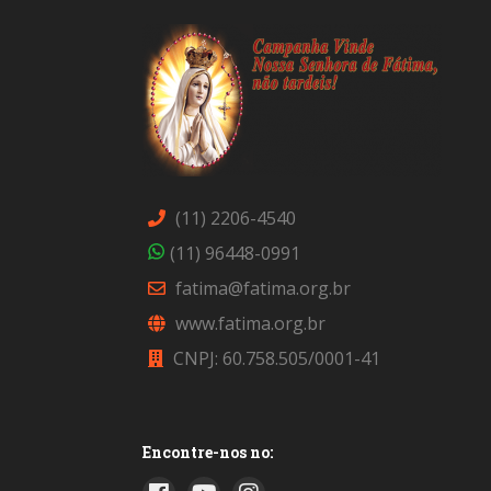
(11) 2206-4540
(11) 96448-0991
fatima@fatima.org.br
www.fatima.org.br
CNPJ: 60.758.505/0001-41
Encontre-nos no: