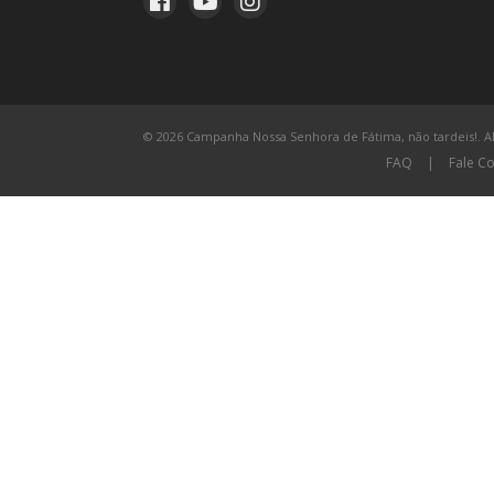
© 2026 Campanha Nossa Senhora de Fátima, não tardeis!. All
FAQ
|
Fale C