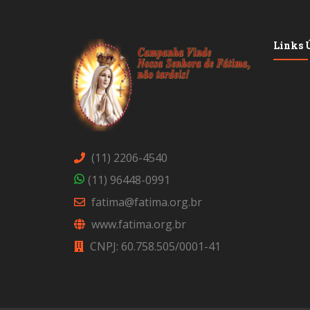
Links Ú
(11) 2206-4540
(11) 96448-0991
fatima@fatima.org.br
www.fatima.org.br
CNPJ: 60.758.505/0001-41