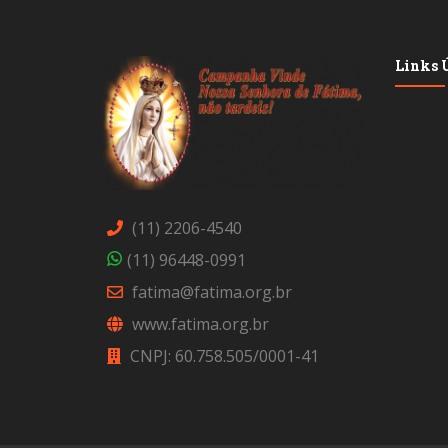
Links Ú
(11) 2206-4540
(11) 96448-0991
fatima@fatima.org.br
www.fatima.org.br
CNPJ: 60.758.505/0001-41