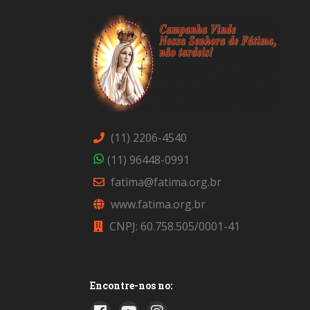
(11) 2206-4540
(11) 96448-0991
fatima@fatima.org.br
www.fatima.org.br
CNPJ: 60.758.505/0001-41
Encontre-nos no: