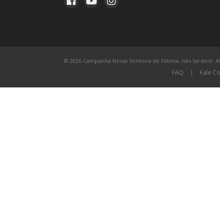
© 2026 Campanha Nossa Senhora de Fátima, não tardeis!. All
FAQ
|
Fale C