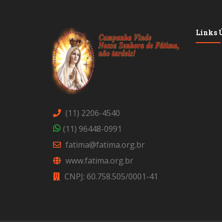
Links Ú
(11) 2206-4540
(11) 96448-0991
fatima@fatima.org.br
www.fatima.org.br
CNPJ: 60.758.505/0001-41