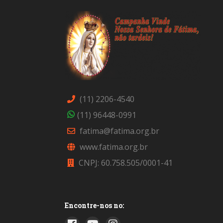
(11) 2206-4540
(11) 96448-0991
fatima@fatima.org.br
www.fatima.org.br
CNPJ: 60.758.505/0001-41
Encontre-nos no: