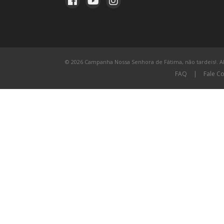
© 2026 Campanha Nossa Senhora de Fátima, não tardeis!. All
FAQ
|
Fale C