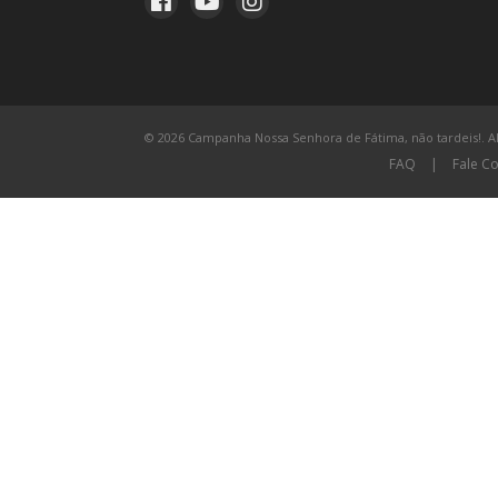
© 2026 Campanha Nossa Senhora de Fátima, não tardeis!. All
FAQ
|
Fale C