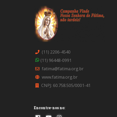
(11) 2206-4540
(11) 96448-0991
fatima@fatima.org.br
www.fatima.org.br
CNPJ: 60.758.505/0001-41
Encontre-nos no: