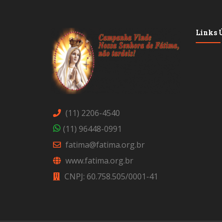
Links Ú
(11) 2206-4540
(11) 96448-0991
fatima@fatima.org.br
www.fatima.org.br
CNPJ: 60.758.505/0001-41