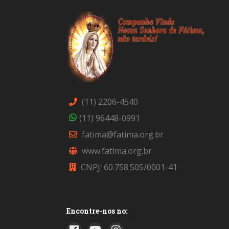
(11) 2206-4540
(11) 96448-0991
fatima@fatima.org.br
www.fatima.org.br
CNPJ: 60.758.505/0001-41
Encontre-nos no: