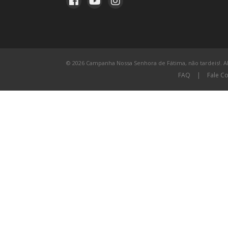
© 2026 Campanha Nossa Senhora de Fátima, não tardeis!. All
FAQ
|
Fale C